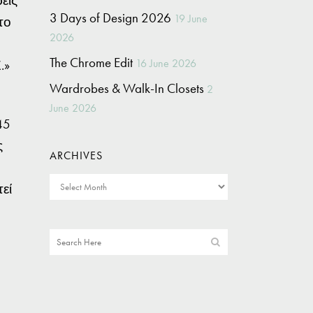
εις
3 Days of Design 2026
19 June
το
2026
The Chrome Edit
16 June 2026
.»
Wardrobes & Walk-In Closets
2
June 2026
45
ς
ARCHIVES
εί