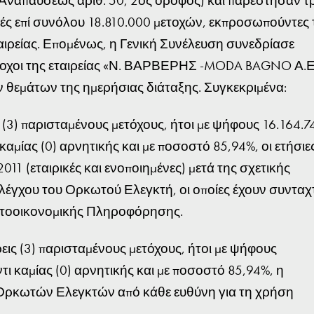
 Αναπαύσεως αριθ. 50, 2ος όροφος) και παρέστησαν τρ
οχές επί συνόλου 18.810.000 μετοχών, εκπροσωπούντες 
αιρείας. Επομένως, η Γενική Συνέλευση συνεδρίασε
μέτοχοι της εταιρείας «Ν. ΒΑΡΒΕΡΗΣ -MODA BAGNO Α.Ε
ν θεμάτων της ημερήσιας διάταξης. Συγκεκριμένα:
(3) παρισταμένους μετόχους, ήτοι με ψήφους 16.164.7
 καμίας (0) αρνητικής και με ποσοστό 85,94%, οι ετήσιε
011 (εταιρικές και ενοποιημένες) μετά της σχετικής
λέγχου του Ορκωτού Ελεγκτή, οι οποίες έχουν συνταχτ
ατοοικονομικής Πληροφόρησης.
ις (3) παρισταμένους μετόχους, ήτοι με ψήφους
τι καμίας (0) αρνητικής και με ποσοστό 85,94%, η
 Ορκωτών Ελεγκτών από κάθε ευθύνη για τη χρήση