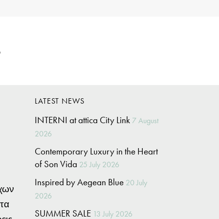
p
LATEST NEWS
INTERNI at attica City Link
7 August
2026
Contemporary Luxury in the Heart
of Son Vida
25 July 2026
Inspired by Aegean Blue
20 July
όχων
2026
στα
SUMMER SALE
13 July 2026