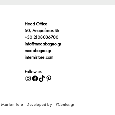
Head Office
50, Anapafseos Str
+30 2108036700
info@modabagno.gr
modabagno.gr
internistore.com
Follow us
Marlon Tate
Developed by
PCenter.gr