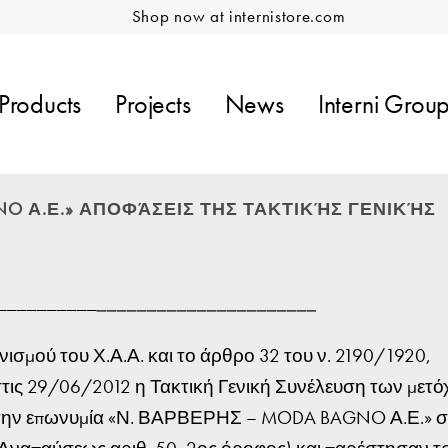
Shop now at internistore.com
Products
Projects
News
Interni Grou
NO Α.Ε.» ΑΠΟΦΆΣΕΙΣ ΤΗΣ ΤΑΚΤΙΚΉΣ ΓΕΝΙΚΉΣ
­­­­­­­­­­­­­­­­­­­­__________
______________________
ισμού του Χ.Α.Α. και το άρθρο 32 του ν. 2190/1920,
τις 29/06/2012 η Τακτική Γενική Συνέλευση των μετ
με την επωνυμία «Ν. ΒΑΡΒΕΡΗΣ – MODA BAGNO Α.Ε.» 