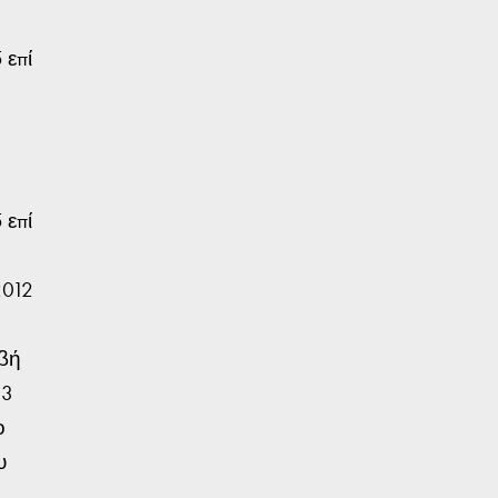
 επί
 επί
2012
ιβή
13
ο
υ